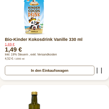
Bio-Kinder Kokosdrink Vanille 330 ml
1,69 €
1,49 €
Inkl. 19% Steuern
,
exkl.
Versandkosten
4,52 €
/ 1000 ml
Zur
In den Einkaufswagen