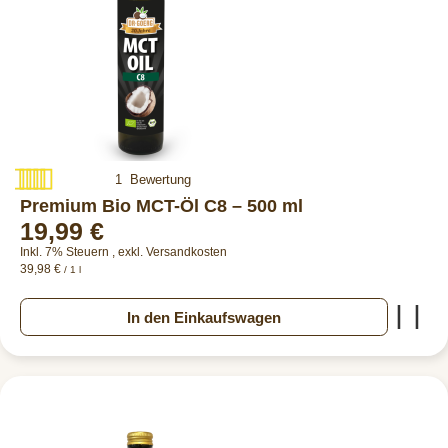
Bewertung:
1
Bewertung
100%
Premium Bio MCT-Öl C8 – 500 ml
19,99 €
Inkl. 7% Steuern
,
exkl.
Versandkosten
39,98 €
/ 1 l
Zur
In den Einkaufswagen