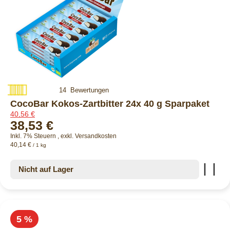
Bewertung:
14
Bewertungen
100%
CocoBar Kokos-Zartbitter 24x 40 g Sparpaket
40,56 €
38,53 €
Inkl. 7% Steuern
,
exkl.
Versandkosten
40,14 €
/ 1 kg
Zur
Nicht auf Lager
5 %