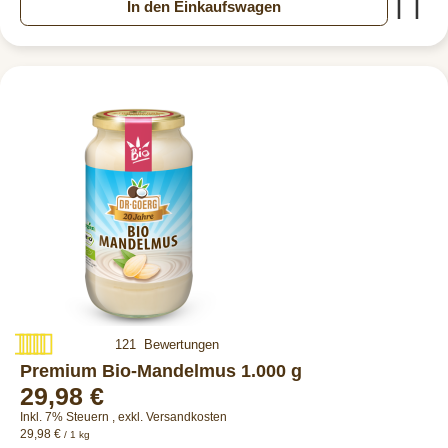
Zur
In den Einkaufswagen
Bewertung:
121
Bewertungen
97%
Premium Bio-Mandelmus 1.000 g
29,98 €
Inkl. 7% Steuern
,
exkl.
Versandkosten
29,98 €
/ 1 kg