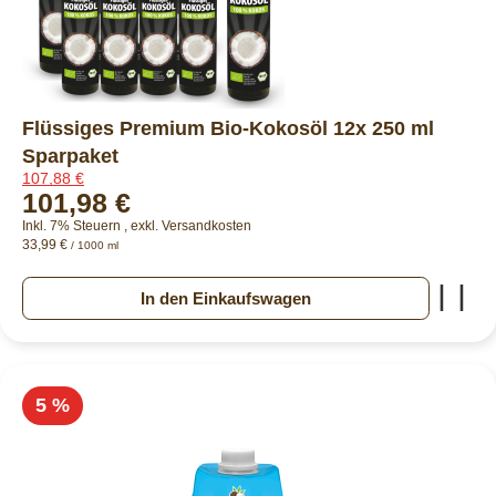
Flüssiges Premium Bio-Kokosöl 12x 250 ml
Sparpaket
107,88 €
101,98 €
Inkl. 7% Steuern
,
exkl.
Versandkosten
33,99 €
/ 1000 ml
Zur
In den Einkaufswagen
5 %