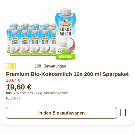
Bewertung:
138
Bewertungen
99%
Premium Bio-Kokosmilch 16x 200 ml Sparpaket
20,64 €
19,60 €
Inkl. 7% Steuern
,
exkl.
Versandkosten
6,12 €
/ 1 l
Zur
In den Einkaufswagen