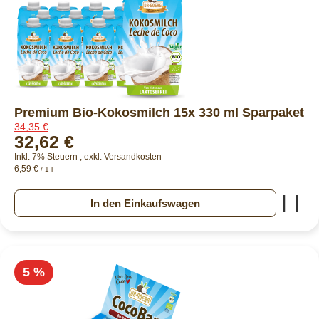
Premium Bio-Kokosmilch 15x 330 ml Sparpaket
34,35 €
32,62 €
Inkl. 7% Steuern
,
exkl.
Versandkosten
6,59 €
/ 1 l
Zur
In den Einkaufswagen
5 %