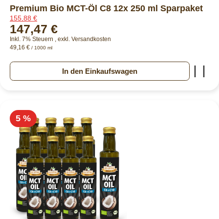
Premium Bio MCT-Öl C8 12x 250 ml Sparpaket
155,88 €
147,47 €
Inkl. 7% Steuern
,
exkl.
Versandkosten
49,16 €
/ 1000 ml
Zur
In den Einkaufswagen
5 %