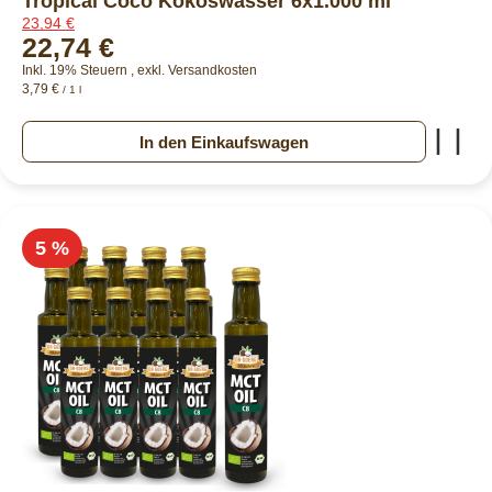
Tropical Coco Kokoswasser 6x1.000 ml
23,94 €
22,74 €
Inkl. 19% Steuern
,
exkl.
Versandkosten
3,79 €
/ 1 l
Zur
In den Einkaufswagen
5 %