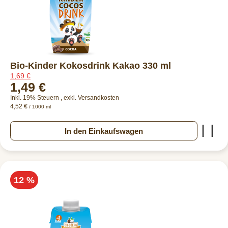
Bio-Kinder Kokosdrink Kakao 330 ml
1,69 €
1,49 €
Inkl. 19% Steuern
,
exkl.
Versandkosten
4,52 €
/ 1000 ml
Zur
In den Einkaufswagen
12 %