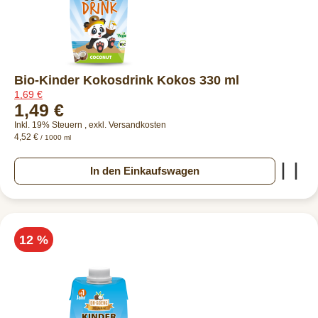
Bio-Kinder Kokosdrink Kokos 330 ml
1,69 €
1,49 €
Inkl. 19% Steuern
,
exkl.
Versandkosten
4,52 €
/ 1000 ml
Zur
In den Einkaufswagen
12 %