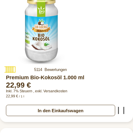
Bewertung:
5114
Bewertungen
99%
Premium Bio-Kokosöl 1.000 ml
22,99 €
Inkl. 7% Steuern
,
exkl.
Versandkosten
22,99 €
/ 1 l
Zur
In den Einkaufswagen