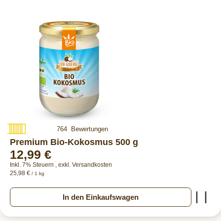
Bewertung:
764
Bewertungen
99%
Premium Bio-Kokosmus 500 g
12,99 €
Inkl. 7% Steuern
,
exkl.
Versandkosten
25,98 €
/ 1 kg
Zur
In den Einkaufswagen