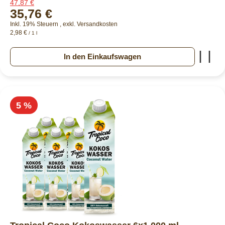
47,87 €
35,76 €
Inkl. 19% Steuern
,
exkl.
Versandkosten
2,98 €
/ 1 l
Zur
In den Einkaufswagen
5 %