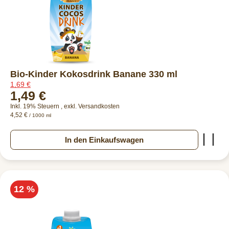
Bio-Kinder Kokosdrink Banane 330 ml
1,69 €
1,49 €
Inkl. 19% Steuern
,
exkl.
Versandkosten
4,52 €
/ 1000 ml
Zur
In den Einkaufswagen
12 %