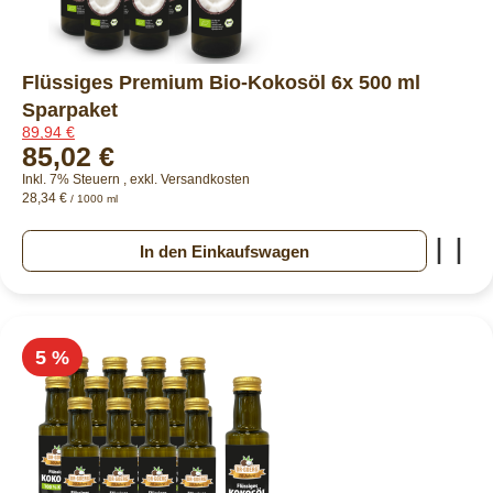
Flüssiges Premium Bio-Kokosöl 6x 500 ml
Sparpaket
89,94 €
85,02 €
Inkl. 7% Steuern
,
exkl.
Versandkosten
28,34 €
/ 1000 ml
Zur
In den Einkaufswagen
5 %