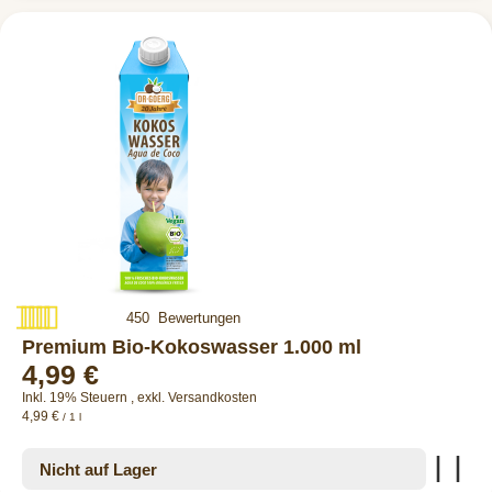
Bewertung:
450
Bewertungen
97%
Premium Bio-Kokoswasser 1.000 ml
4,99 €
Inkl. 19% Steuern
,
exkl.
Versandkosten
4,99 €
/ 1 l
Zur
Nicht auf Lager