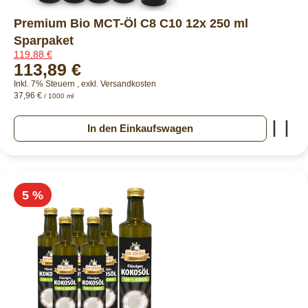
Premium Bio MCT-Öl C8 C10 12x 250 ml
Sparpaket
119,88 €
113,89 €
Inkl. 7% Steuern
,
exkl.
Versandkosten
37,96 €
/ 1000 ml
Zur
In den Einkaufswagen
5 %